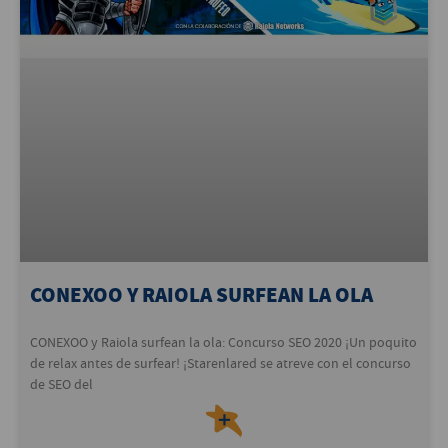
CONEXOO Y RAIOLA SURFEAN LA OLA
CONEXOO y Raiola surfean la ola: Concurso SEO 2020 ¡Un poquito
de relax antes de surfear! ¡Starenlared se atreve con el concurso
de SEO del
＋