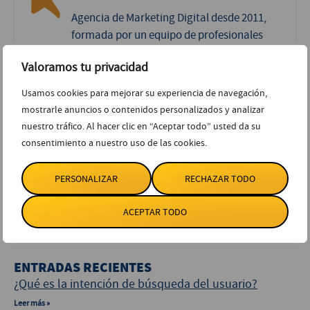
Agencia de Marketing Digital desde 2011,
formada por un equipo de profesionales
especializados en Diseño Web y
Valoramos tu privacidad
Posicionamiento SEO.
Usamos cookies para mejorar su experiencia de navegación,
mostrarle anuncios o contenidos personalizados y analizar
nuestro tráfico. Al hacer clic en “Aceptar todo” usted da su
consentimiento a nuestro uso de las cookies.
CATEGORÍAS
PERSONALIZAR
RECHAZAR TODO
diseño web
(39)
Posicionamiento
(111)
ACEPTAR TODO
Redes Sociales
(76)
Sin categoría
(12)
ENTRADAS RECIENTES
¿Qué es la intención de búsqueda del usuario?
Leer más »