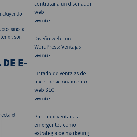
contratar a un diseñador
web
 incluyendo
Leer más »
cto, sino la
terior, son
Diseño web con
WordPress: Ventajas
Leer más »
DE E-
Listado de ventajas de
hacer posicionamiento
web SEO
Leer más »
recta el
Pop-up o ventanas
emergentes como
estrategia de marketing