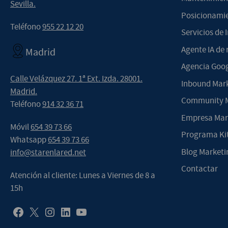
Sevilla.
Posicionamie
Teléfono
955 22 12 20
Servicios de I
Agente IA de 
Madrid
Agencia Goog
Calle Velázquez 27. 1ª Ext. Izda. 28001.
Inbound Mar
Madrid.
Community M
Teléfono
914 32 36 71
Empresa Mark
Móvil
654 39 73 66
Programa Kit
Whatsapp
654 39 73 66
Blog Marketin
info@starenlared.net
Contactar
Atención al cliente: Lunes a Viernes de 8 a
15h