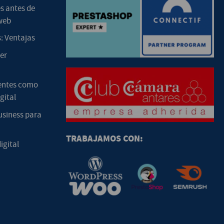
s antes de
web
: Ventajas
er
entes como
gital
usiness para
TRABAJAMOS CON:
igital