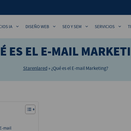
CIOS IA
DISEÑO WEB
SEO Y SEM
SERVICIOS
T
É ES EL E-MAIL MARKET
Starenlared
»
¿Qué es el E-mail Marketing?
 E-mail