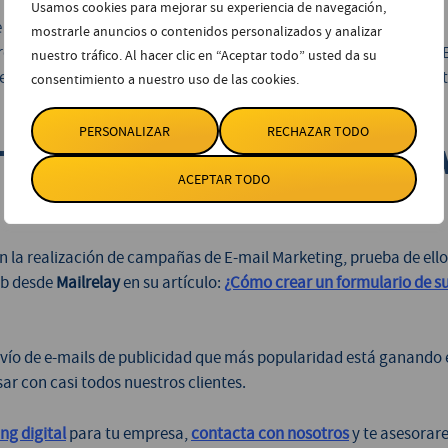
Usamos cookies para mejorar su experiencia de navegación,
e convenga según tu sector.
mostrarle anuncios o contenidos personalizados y analizar
ar si el envío ha tenido acogida por parte de los suscriptores. E
nuestro tráfico. Al hacer clic en “Aceptar todo” usted da su
entales para perfeccionar los envíos futuros y conseguir una ren
consentimiento a nuestro uso de las cookies.
PERSONALIZAR
RECHAZAR TODO
RATAR EL SERVICIO DE E-MA
ACEPTAR TODO
la realización de campañas de E-mail Marketing, prueba de ello 
eb desde
Mailrelay
en su artículo:
¿Cómo crear un formulario de s
envío de e-mails de publicidad que más popularidad está ganando 
ar con casi todos nuestros clientes.
ng digital
para tu empresa,
contacta con nosotros
y te asesorar