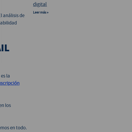
digital
Leer más »
l análisis de
tabilidad
IL
es la
uscripción
en los
emos en todo.