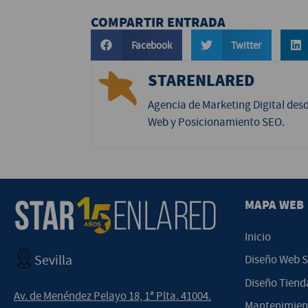
COMPARTIR ENTRADA
Facebook
Twitter
STARENLARED
Agencia de Marketing Digital des
Web y Posicionamiento SEO.
MAPA WEB
Inicio
Sevilla
Diseño Web S
Diseño Tienda
Av. de Menéndez Pelayo 18, 1ª Plta. 41004.
Mantenimient