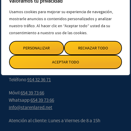
Valoramos tu privacidad
Usamos cookies para mejorar su experiencia de navegación,
Sevilla
mostrarle anuncios o contenidos personalizados y analizar
nuestro tráfico. Al hacer clic en “Aceptar todo” usted da su
Av. de Menéndez Pelayo 18, 1ª Plta. 41004. Sevilla.
consentimiento a nuestro uso de las cookies.
Teléfono
955 22 12 20
PERSONALIZAR
RECHAZAR TODO
Madrid
ACEPTAR TODO
Calle Velázquez 27. 1ª Ext. Izda. 28001. Madrid.
Teléfono
914 32 36 71
Móvil
654 39 73 66
Whatsapp
654 39 73 66
info@starenlared.net
Atención al cliente: Lunes a Viernes de 8 a 15h