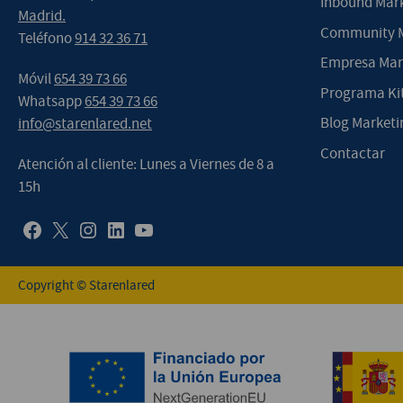
Inbound Mar
Madrid.
Community M
Teléfono
914 32 36 71
Empresa Mark
Móvil
654 39 73 66
Programa Kit
Whatsapp
654 39 73 66
Blog Marketin
info@starenlared.net
Contactar
Atención al cliente: Lunes a Viernes de 8 a
15h
Copyright © Starenlared