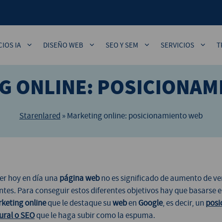
CIOS IA
DISEÑO WEB
SEO Y SEM
SERVICIOS
T
G ONLINE: POSICIONAM
Starenlared
»
Marketing online: posicionamiento web
er hoy en día una
página web
no es significado de aumento de ve
entes. Para conseguir estos diferentes objetivos hay que basarse 
keting online
que le destaque su
web
en
Google
, es decir, un
posi
ural o SEO
que le haga subir como la espuma.