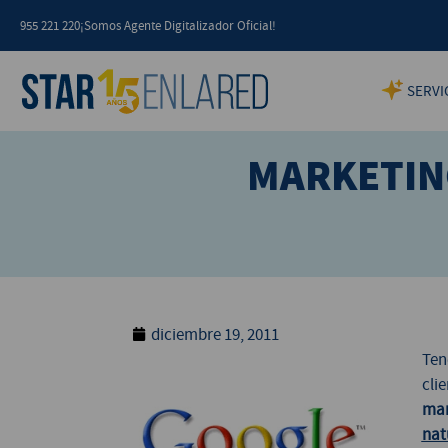
955 221 220
¡Somos Agente Digitalizador Oficial!
SERVI
MARKETIN
diciembre 19, 2011
Ten
cli
mar
nat