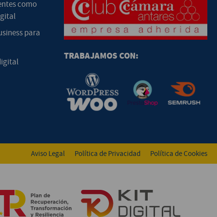
entes como
gital
usiness para
TRABAJAMOS CON:
igital
Aviso Legal
Política de Privacidad
Política de Cookies