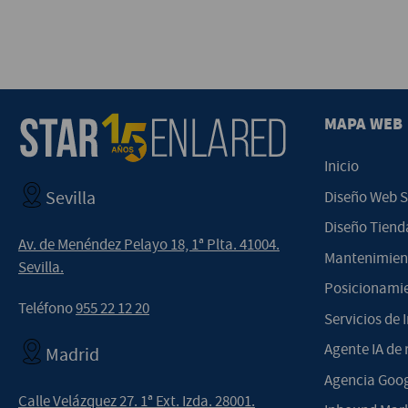
MAPA WEB
Inicio
Sevilla
Diseño Web S
Diseño Tienda
Av. de Menéndez Pelayo 18, 1ª Plta. 41004.
Mantenimient
Sevilla.
Posicionamie
Teléfono
955 22 12 20
Servicios de I
Agente IA de 
Madrid
Agencia Goog
Calle Velázquez 27. 1ª Ext. Izda. 28001.