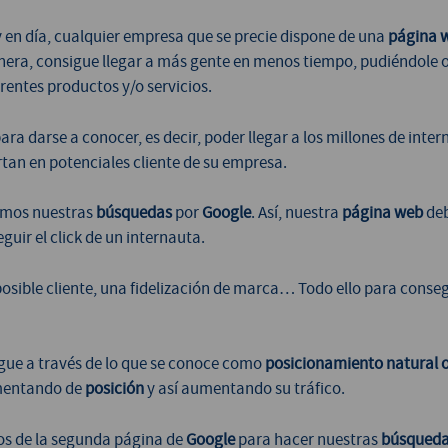
 en día, cualquier empresa que se precie dispone de una
página 
era, consigue llegar a más gente en menos tiempo, pudiéndole o
erentes productos y/o servicios.
ara darse a conocer, es decir, poder llegar a los millones de inte
rtan en potenciales cliente de su empresa.
cemos nuestras
búsquedas
por
Google
. Así, nuestra
página web
deb
guir el click de un internauta.
posible cliente, una fidelización de marca… Todo ello para conseg
gue a través de lo que se conoce como
posicionamiento natural 
entando de
posición
y así aumentando su tráfico.
s de la segunda página de
Google
para hacer nuestras
búsqued