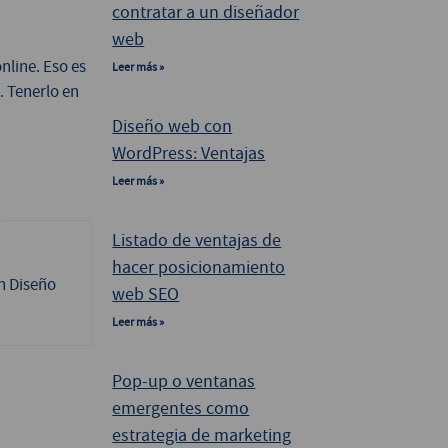
contratar a un diseñador
web
nline. Eso es
Leer más »
… Tenerlo en
Diseño web con
WordPress: Ventajas
Leer más »
Listado de ventajas de
hacer posicionamiento
n Diseño
web SEO
Leer más »
Pop-up o ventanas
emergentes como
estrategia de marketing