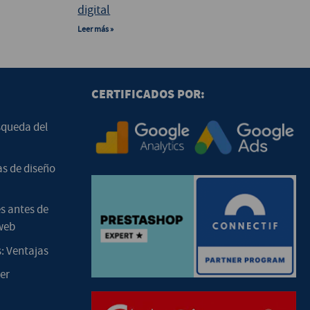
digital
Leer más »
CERTIFICADOS POR:
squeda del
as de diseño
s antes de
web
: Ventajas
er