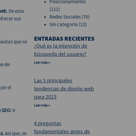
Posicionamiento
(111)
web
. De esta
Redes Sociales
(76)
frecer sus
Sin categoría
(12)
ENTRADAS RECIENTES
rnautas que se
¿Qué es la intención de
búsqueda del usuario?
Leer más »
e de
Las 5 principales
uir el
tendencias de diseño web
para 2023
Leer más »
o SEO
. Ir
4 preguntas
fundamentales antes de
as
. Así que, se