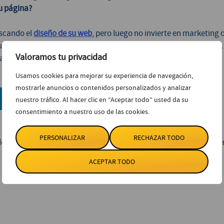
u página?
uscando el
diseño de su web
, pero luego no invierte en marketing o
 tu gusto, poner el mejor escaparate, con los mejores productos y
Valoramos tu privacidad
arlo. ¡Tú mismo! ?
Usamos cookies para mejorar su experiencia de navegación,
mostrarle anuncios o contenidos personalizados y analizar
LinkedIn
WhatsApp
nuestro tráfico. Al hacer clic en “Aceptar todo” usted da su
consentimiento a nuestro uso de las cookies.
PERSONALIZAR
RECHAZAR TODO
de 2011, formada por un equipo de profesionales especializados e
ACEPTAR TODO