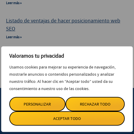
Leer más »
Listado de ventajas de hacer posicionamiento web
SEO
Leer más »
Pop-up o ventanas emergentes como estrategia de
Valoramos tu privacidad
marketing digital
Usamos cookies para mejorar su experiencia de navegación,
Leer más »
mostrarle anuncios o contenidos personalizados y analizar
nuestro tráfico. Al hacer clic en “Aceptar todo” usted da su
consentimiento a nuestro uso de las cookies.
PERSONALIZAR
RECHAZAR TODO
ACEPTAR TODO
Sevilla