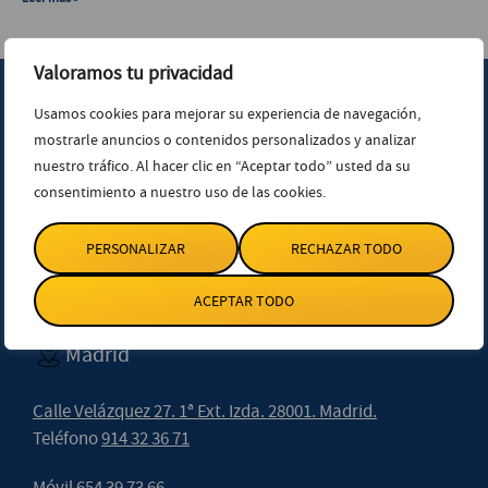
Valoramos tu privacidad
Usamos cookies para mejorar su experiencia de navegación,
mostrarle anuncios o contenidos personalizados y analizar
nuestro tráfico. Al hacer clic en “Aceptar todo” usted da su
Sevilla
consentimiento a nuestro uso de las cookies.
PERSONALIZAR
RECHAZAR TODO
Av. de Menéndez Pelayo 18, 1ª Plta. 41004. Sevilla.
Teléfono
955 22 12 20
ACEPTAR TODO
Madrid
Calle Velázquez 27. 1ª Ext. Izda. 28001. Madrid.
Teléfono
914 32 36 71
Móvil
654 39 73 66