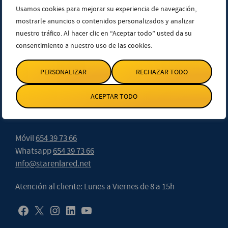
Sevilla
Usamos cookies para mejorar su experiencia de navegación,
mostrarle anuncios o contenidos personalizados y analizar
Av. de Menéndez Pelayo 18, 1ª Plta. 41004. Sevilla.
nuestro tráfico. Al hacer clic en “Aceptar todo” usted da su
consentimiento a nuestro uso de las cookies.
Teléfono
955 22 12 20
PERSONALIZAR
RECHAZAR TODO
Madrid
ACEPTAR TODO
Calle Velázquez 27. 1ª Ext. Izda. 28001. Madrid.
Teléfono
914 32 36 71
Móvil
654 39 73 66
Whatsapp
654 39 73 66
info@starenlared.net
Atención al cliente: Lunes a Viernes de 8 a 15h