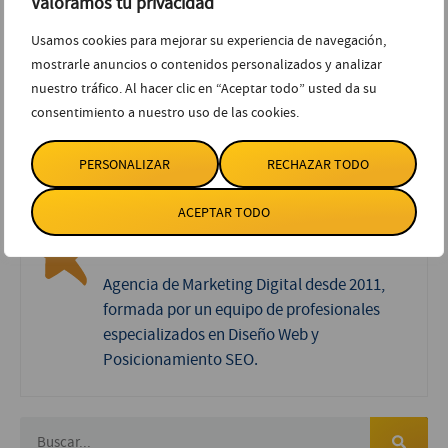
Valoramos tu privacidad
compra y convencerle de que somos la mejor opción para
resolver su problema. De esta manera,
nuestra web llegará
Usamos cookies para mejorar su experiencia de navegación,
a ser nuestro mejor vendedor
.
mostrarle anuncios o contenidos personalizados y analizar
nuestro tráfico. Al hacer clic en “Aceptar todo” usted da su
COMPARTIR ENTRADA
consentimiento a nuestro uso de las cookies.
Facebook
Twitter
LinkedIn
PERSONALIZAR
RECHAZAR TODO
WhatsApp
ACEPTAR TODO
STARENLARED
Agencia de Marketing Digital desde 2011,
formada por un equipo de profesionales
especializados en Diseño Web y
Posicionamiento SEO.