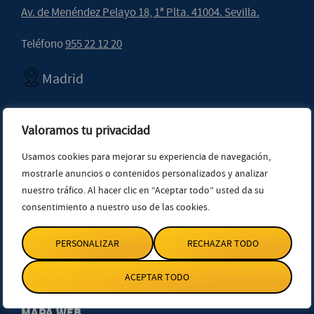
Av. de Menéndez Pelayo 18, 1ª Plta. 41004. Sevilla.
Teléfono
955 22 12 20
Madrid
Calle Velázquez 27. 1ª Ext. Izda. 28001. Madrid.
Valoramos tu privacidad
Teléfono
914 32 36 71
Usamos cookies para mejorar su experiencia de navegación,
Móvil
654 39 73 66
mostrarle anuncios o contenidos personalizados y analizar
Whatsapp
654 39 73 66
nuestro tráfico. Al hacer clic en “Aceptar todo” usted da su
info@starenlared.net
consentimiento a nuestro uso de las cookies.
Atención al cliente: Lunes a Viernes de 8 a 15h
PERSONALIZAR
RECHAZAR TODO
ACEPTAR TODO
MAPA WEB